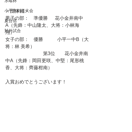
水曜杯
小平市剣道大会
＜団体戦＞
男子の部：　準優勝  　花小金井南中
夏合宿
A（先鋒：中山隆太、大将：小林海
対外試合
翔）　　　　　　　　　　　　　　　
女子の部：　優勝　　　小平一中B（大
将：林 美希）
　　　　　　　　第3位　　花小金井南
中A（先鋒：岡田更咲、中堅：尾形桃
香、大将：齊藤柑南）　　
入賞おめでとうございます！