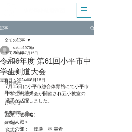
記事
全ての記事
sakae1970jp
全ての記事
2024年7月15日
令和6年度 第61回小平市中
2019年
学生剣道大会
2018年
更新日：
2024年8月18日
対外試合
7月15日に小平市総合体育館にて小平市
昇段・昇級情報
中学生剣道大会が開催され五小教室の
選手が活躍しました。
お知らせ
年末剣道大会
結果（敬称略）
＜個人戦＞
錬成会
女子の部：　優勝　林 美希