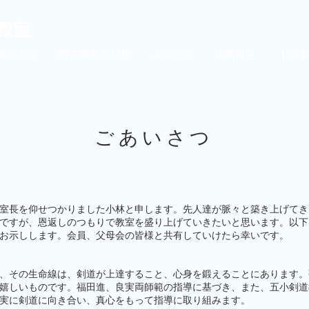
教室とは
稽古場所と日程
入会方法
活動報告
【 会
ごあいさつ
室長を仰せつかりました小林と申します。先人達が脈々と築き上げてき
ですが、恩返しのつもりで教室を盛り上げていきたいと思います。以下
お示しします。会員、父母会の皆様と共有していけたら幸いです。
、その生命線は、剣道が上達すること、心身を鍛えることにあります。
嬉しいものです。福田進、良実両師範の指導に基づき、また、五小剣道
実に剣道に向き合い、真心をもって指導に取り組みます。