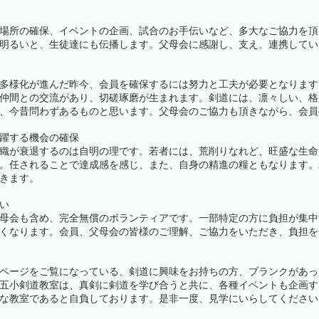
場所の確保、イベントの企画、試合のお手伝いなど、多大なご協力を頂
明るいと、生徒達にも伝播します。父母会に感謝し、支え、連携してい
多様化が進んだ昨今、会員を確保するには努力と工夫が必要となります
仲間との交流があり、切磋琢磨が生まれます。剣道には、凛々しい、格
、今昔問わずあるものと思います。父母会のご協力も頂きながら、会員
躍する機会の確保
織が衰退するのは自明の理です。若者には、荒削りなれど、旺盛な生命
。任されることで達成感を感じ、また、自身の精進の糧ともなります。
きます。
い
母会も含め、完全無償のボランティアです。一部特定の方に負担が集中
くなります。会員、父母会の皆様のご理解、ご協力をいただき、負担を
ページをご覧になっている、剣道に興味をお持ちの方、ブランクがあっ
五小剣道教室は、真剣に剣道を学び合うと共に、各種イベントも企画す
な教室であると自負しております。是非一度、見学にいらしてください