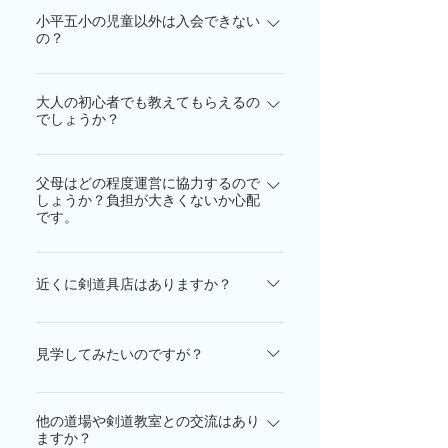
す。剣道に限らず、物事を始めたら継
小平五小の児童以外は入会できない
るかもしれません。でも心配ご無用で
続することが大切だと思います。継続
の？
す。どんな高段者や達人も、始めた時
は力なり。特に初心者の方は、一定レ
は初心者です。子供の学習能力には驚
入会は、小学１年生以上であれば、市
ベルに達するまでは、最低でも毎週1回
くべきものがあります。親が剣道を知
大人の初心者でも教えてもらえるの
内外問わず、どなたでも可能です。小
は稽古された方が良いと思います。中
らずとも子はしっかり身につけていき
でしょうか？
平五小に限定したものではありません
学生までの子供の会員で年間稽古参加
ます。お子様の年齢や習熟度に応じ
（小平五小体育館をお借りして活動し
率上位の人は、年に一度、小平市剣道
剣道は、いつでも始めることができ
て、指導員が礼法や技術を指導してい
ている団体なので「五小教室」といい
連盟より「精励賞」が授与されます。
父母はどの程度運営に協力するので
て、生涯続けることができます。
きますのでご安心ください。
ます）。小学生では、小平五小の他、
しょうか？負担が大きくないか心配
「道」が使われるゆえんです。実際、
です。
七小、八小、九小、十一小、花小金井
大人で剣道を始められる方は結構いら
小の児童が多く、中学生では、小平三
っしゃいます。男女年齢問わず大歓迎
小中学生の子供会員の父母により構成
中、六中、花小金井南中の生徒が多く
です。最初は小学生の子供たちと一緒
される「五小教室 父母会」という組
近くに剣道具店はありますか？
います。小平市外の小中学生も入会し
に、正座の仕方、竹刀の握り方など基
織があります。お子様（小中学生）が
ています。入会は子供に限らず高校生
礎から始めます。習熟のペースに応じ
五小教室は以下の剣道具専門店にお世
入会されると同時に保護者の方は父母
以上大人も可能です。詳しくは入会案
てクラスを上げていきます。現会員に
話になっています。剣士の身体や習熟
会に登録されます。父母会の目的は、
見学してみたいのですが？
内をご覧ください。
も大人で始めて有段者になった方が何
度に合わせて親身にアドバイスしてく
互いに協力して子供のために最善の稽
見学は随時受け付けています。お気軽
人もいます。子供の時に剣道していて
れます。 東京一心武道具 〒187-0045
古環境を整えることです。具体的に
他の道場や剣道教室との交流はあり
にお問合せください。 電話：042-478-
以降剣道から遠ざかっている方、いわ
東京都小平市学園西町3-1-33 Ｐ無し
は、稽古開始前の校門の立ち番、稽古
ますか？
3207（福田） お問合せフォームはこち