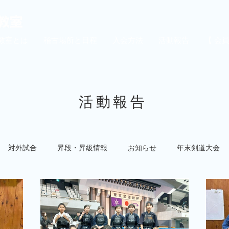
教室とは
稽古場所と日程
入会方法
活動報告
【 会
​活動報告
対外試合
昇段・昇級情報
お知らせ
年末剣道大会
対外試合