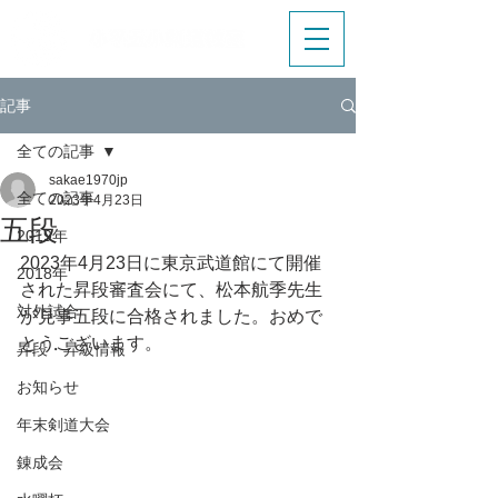
記事
全ての記事
sakae1970jp
全ての記事
2023年4月23日
五段
2019年
2023年4月23日に東京武道館にて開催
2018年
された昇段審査会にて、松本航季先生
対外試合
が見事五段に合格されました。おめで
とうございます。
昇段・昇級情報
お知らせ
年末剣道大会
錬成会