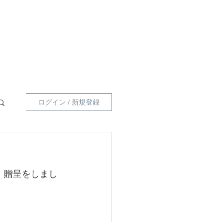
員向け 】
指導員一覧
プライベートポリシー
ログイン / 新規登録
）贈呈をしまし