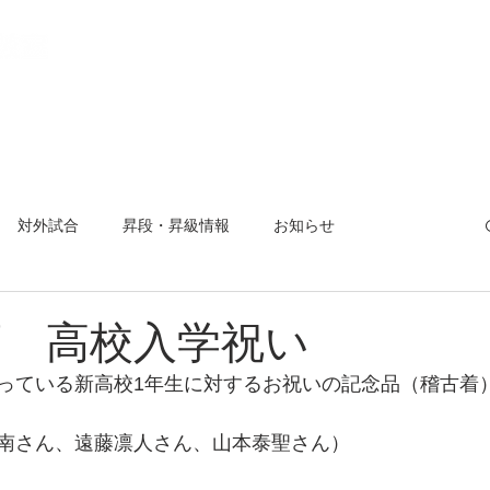
教室とは
稽古場所と日程
入会方法
活動報告
【 会
対外試合
昇段・昇級情報
お知らせ
曜杯
小平市剣道大会
夏合宿
対外試合
年度 高校入学祝い
っている新高校1年生に対するお祝いの記念品（稽古着
南さん、遠藤凛人さん、山本泰聖さん）