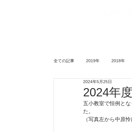
トップページ
五小
全ての記事
2019年
2018年
2024年5月25日
年末剣道大会
錬成会
水
2024
五小教室で恒例とな
た。
（写真左から中原怜