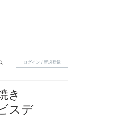
員向け 】
指導員一覧
プライベートポリシー
ログイン / 新規登録
焼き
ビスデ