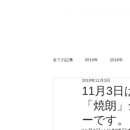
トップページ
五小
全ての記事
2019年
2018年
2019年11月3日
年末剣道大会
錬成会
水
11月3
「焼朗」
ーです。