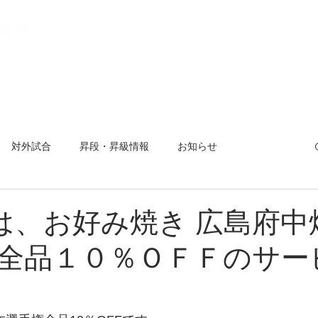
教室とは
稽古場所と日程
入会方法
活動報告
【 会
対外試合
昇段・昇級情報
お知らせ
曜杯
小平市剣道大会
夏合宿
対外試合
日は、お好み焼き 広島府中
全品１０％ＯＦＦのサー