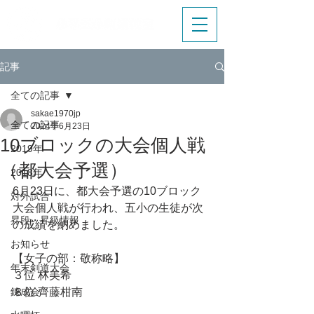
記事
全ての記事
sakae1970jp
全ての記事
2024年6月23日
10ブロックの大会個人戦
2019年
（都大会予選）
2018年
6月23日に、都大会予選の10ブロック
対外試合
大会個人戦が行われ、五小の生徒が次
昇段・昇級情報
の成績を納めました。
お知らせ
【女子の部：敬称略】
年末剣道大会
３位 林美希
錬成会
８位 齊藤柑南