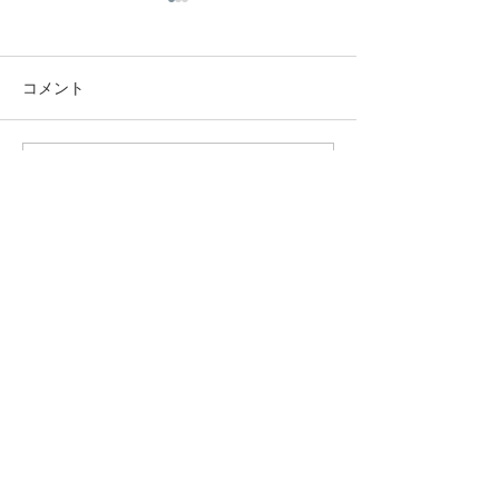
コメント
コメントを追加…
昭和100年記念令和8年度
水曜杯（2026
2026.7.25
全日本少年少女武道錬成
大会
五小教室にゅーす
|
リンク集
|
段審査受審