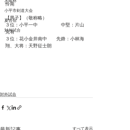
水曜杯
怜南　
小平市剣道大会
【男子】（敬称略）
夏合宿
３位：小平一中　　　　　中堅：片山
対外試合
克宥
３位：花小金井南中　　先鋒：小林海
翔、大将：天野征士朗
対外試合
すべて表示
最新記事