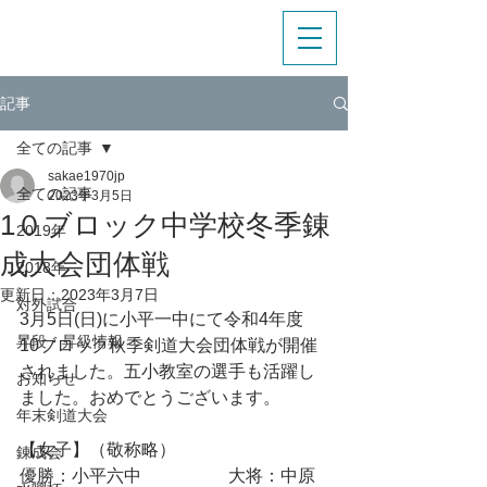
記事
全ての記事
sakae1970jp
全ての記事
2023年3月5日
1０ブロック中学校冬季錬
2019年
成大会団体戦
2018年
更新日：
2023年3月7日
対外試合
3月5日(日)に小平一中にて令和4年度　
昇段・昇級情報
10ブロック秋季剣道大会団体戦が開催
されました。五小教室の選手も活躍し
お知らせ
ました。おめでとうございます。
年末剣道大会
【女子】（敬称略）
錬成会
優勝：小平六中　　　　　大将：中原