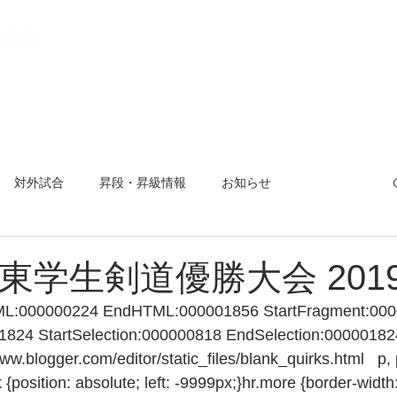
教室とは
稽古場所と日程
入会方法
活動報告
【 会
対外試合
昇段・昇級情報
お知らせ
曜杯
小平市剣道大会
夏合宿
対外試合
東学生剣道優勝大会 2019.
TML:000000224 EndHTML:000001856 StartFragment:000
824 StartSelection:000000818 EndSelection:00000182
.blogger.com/editor/static_files/blank_quirks.html   p, 
 {position: absolute; left: -9999px;}hr.more {border-width