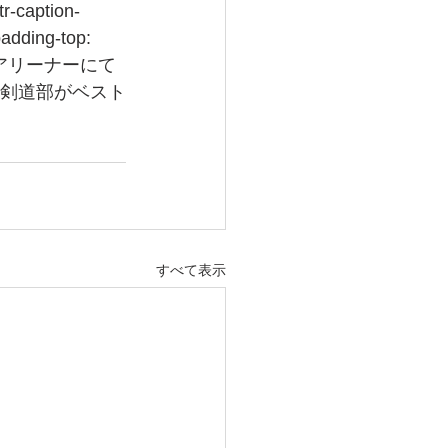
tr-caption-
padding-top: 
とどろきアリーナーにて
学剣道部がベスト
すべて表示