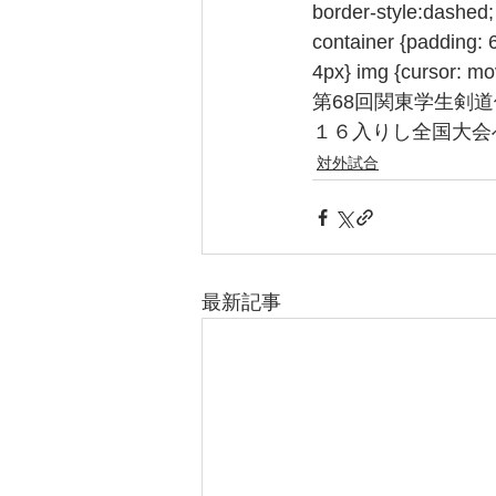
border-style:dashed; 
container {padding: 6
4px} img {curso
第68回関東学生剣
１６入りし全国大会
対外試合
最新記事