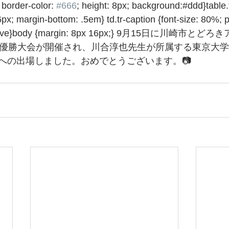
border-color: 
#666
; height: 8px; background:#ddd}table.
px; margin-bottom: .5em} td.tr-caption {font-size: 80%; 
r: move}body {margin: 8px 16px;} 9月15日に川崎市
道優勝大会が開催され、川合淳也先生が所属する東京大
への出場しました。おめでとうございます。📷