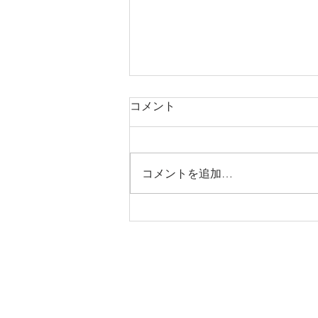
コメント
コメントを追加…
昭和100年記念令和8年度 全
日本少年少女武道錬成大会