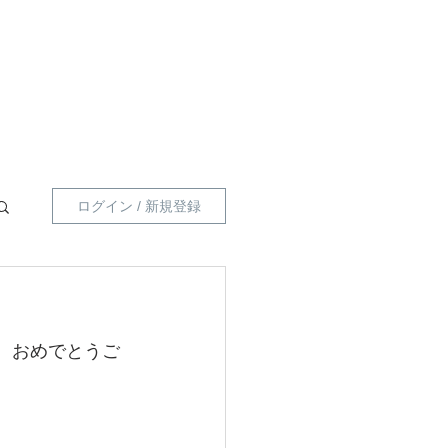
員向け 】
指導員一覧
プライベートポリシー
ログイン / 新規登録
た。おめでとうご