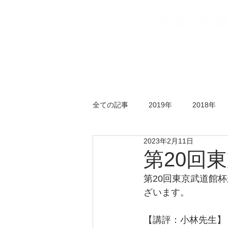
トップページ
五小
全ての記事
2019年
2018年
2023年2月11日
年末剣道大会
錬成会
水
第20回東
第20回東京武道館
ざいます。
【講評：小林先生】