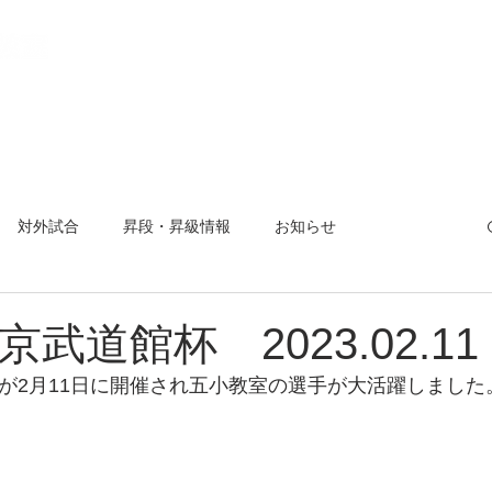
教室とは
稽古場所と日程
入会方法
活動報告
【 会
対外試合
昇段・昇級情報
お知らせ
曜杯
小平市剣道大会
夏合宿
対外試合
京武道館杯 2023.02.11
杯が2月11日に開催され五小教室の選手が大活躍しまし