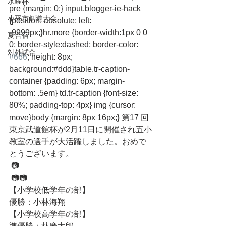
水曜杯
pre {margin: 0;} input.blogger-ie-hack 
小平市剣道大会
{position: absolute; left: 
-9999px;}hr.more {border-width:1px 0 0 
夏合宿
0; border-style:dashed; border-color: 
対外試合
#666
; height: 8px; 
background:#ddd}table.tr-caption-
container {padding: 6px; margin-
bottom: .5em} td.tr-caption {font-size: 
80%; padding-top: 4px} img {cursor: 
move}body {margin: 8px 16px;} 第17 回
東京武道館杯が2月11日に開催され五小
教室の選手が大活躍しました。おめで
とうございます。　
 📷
 📷📷
【小学校低学年の部】
優勝：小林海翔
【小学校高学年の部】