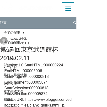
記事
全ての記事
sakae1970jp
全ての記事
2019年2月11日
第17 回東京武道館杯
2019年
2019.02.11
2018年
Version:1.0 StartHTML:000000224 
対外試合
EndHTML:000005906 
昇段・昇級情報
StartFragment:000000818 
EndFragment:000005874 
お知らせ
StartSelection:000000818 
年末剣道大会
EndSelection:000005874 
錬成会
SourceURL:https://www.blogger.com/ed
itor/static_files/blank_quirks.html   p, 