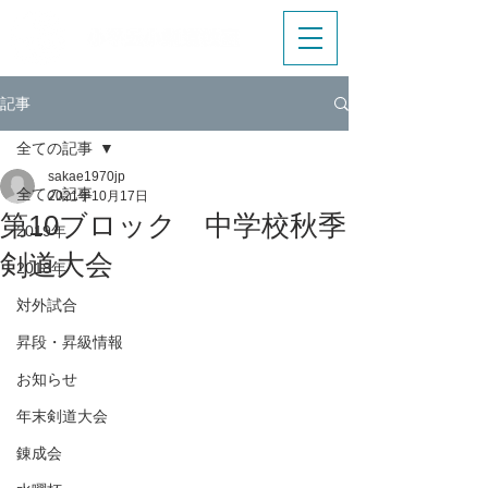
記事
全ての記事
sakae1970jp
全ての記事
2021年10月17日
第10ブロック 中学校秋季
2019年
剣道大会
2018年
対外試合
昇段・昇級情報
お知らせ
年末剣道大会
錬成会