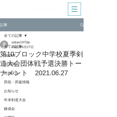
記事
全ての記事
sakae1970jp
全ての記事
2021年6月27日
第10ブロック中学校夏季剣
2019年
道大会団体戦予選決勝トー
2018年
ナメント 2021.06.27
対外試合
昇段・昇級情報
お知らせ
年末剣道大会
錬成会