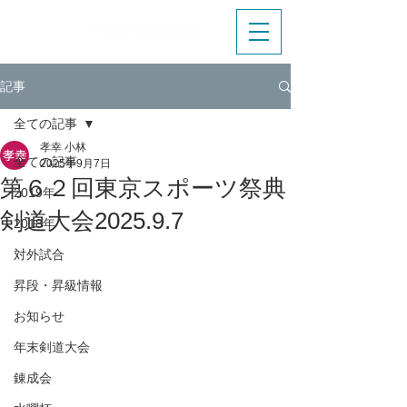
記事
全ての記事
孝幸 小林
全ての記事
2025年9月7日
第６２回東京スポーツ祭典
2019年
剣道大会2025.9.7
2018年
対外試合
昇段・昇級情報
お知らせ
年末剣道大会
錬成会