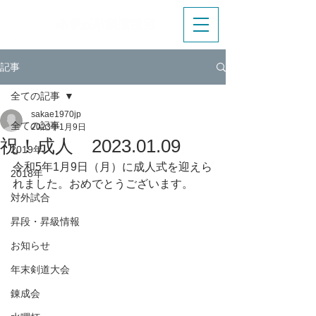
記事
全ての記事
sakae1970jp
全ての記事
2023年1月9日
祝！成人 2023.01.09
2019年
令和5年1月9日（月）に成人式を迎えら
2018年
れました。おめでとうございます。
対外試合
昇段・昇級情報
お知らせ
年末剣道大会
錬成会