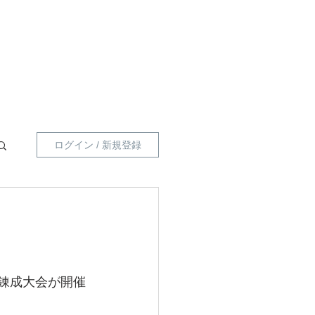
員向け 】
指導員一覧
プライベートポリシー
ログイン / 新規登録
会
女錬成大会が開催