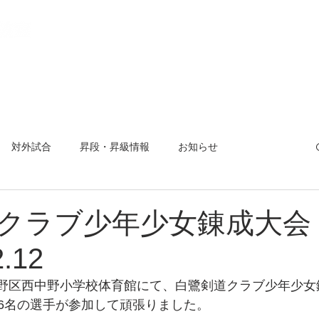
教室とは
稽古場所と日程
入会方法
活動報告
【 会
対外試合
昇段・昇級情報
お知らせ
曜杯
小平市剣道大会
夏合宿
対外試合
道クラブ少年少女錬成大
.12
日に中野区西中野小学校体育館にて、白鷺剣道クラブ少年少
6名の選手が参加して頑張りました。