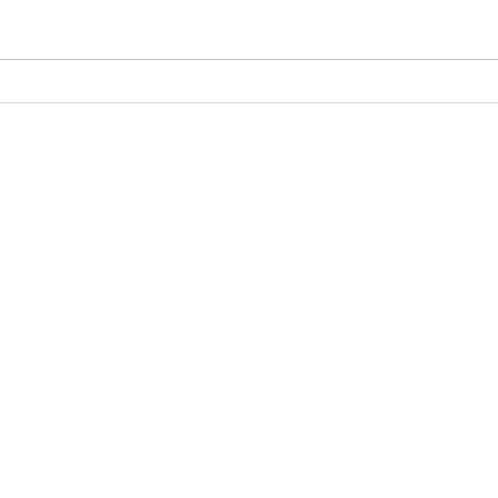
白鷺剣道クラブ少年少女錬成
白鷺
大会 2025．5.06
大会 