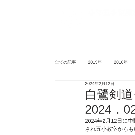
トップページ
五小
全ての記事
2019年
2018年
2024年2月12日
年末剣道大会
錬成会
水
白鷺剣
2024．02
2024年2月12
され五小教室からも