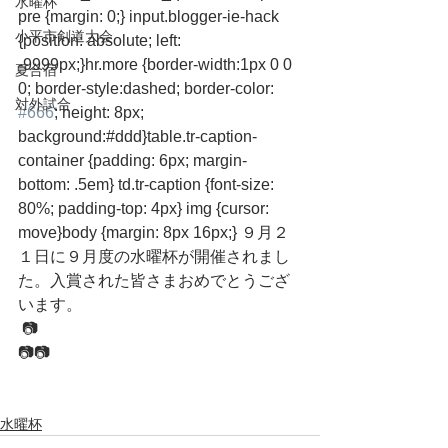
水曜杯
pre {margin: 0;} input.blogger-ie-hack 
小平市剣道大会
{position: absolute; left: 
-9999px;}hr.more {border-width:1px 0 0 
夏合宿
0; border-style:dashed; border-color: 
対外試合
#666
; height: 8px; 
background:#ddd}table.tr-caption-
container {padding: 6px; margin-
bottom: .5em} td.tr-caption {font-size: 
80%; padding-top: 4px} img {cursor: 
move}body {margin: 8px 16px;} ９月２
１日に９月度の水曜杯が開催されまし
た。入賞された皆さまおめでとうござ
います。
 📷
📷📷
水曜杯