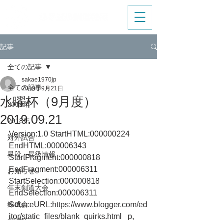
記事
全ての記事
sakae1970jp
全ての記事
2019年9月21日
水曜杯（9月度）
2019年
2019.09.21
2018年
Version:1.0 StartHTML:000000224 
対外試合
EndHTML:000006343 
昇段・昇級情報
StartFragment:000000818 
EndFragment:000006311 
お知らせ
StartSelection:000000818 
年末剣道大会
EndSelection:000006311 
錬成会
SourceURL:https://www.blogger.com/ed
itor/static_files/blank_quirks.html   p, 