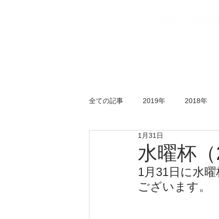
トップページ
五小
全ての記事
2019年
2018年
1月31日
年末剣道大会
錬成会
水
水曜杯（20
1月31日に水
ございます。