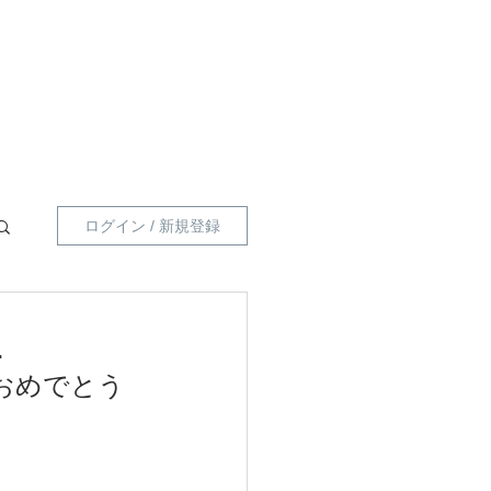
員向け 】
指導員一覧
プライベートポリシー
ログイン / 新規登録
1
おめでとう