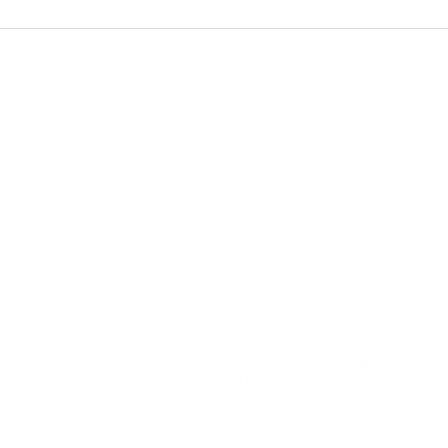
水曜杯（2026年6月度）
水曜
2026.6.27
2026
五小教室にゅーす
|
リンク集
|
段審査受審