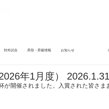
教室とは
稽古場所と日程
入会方法
活動報告
【 会
対外試合
昇段・昇級情報
お知らせ
曜杯
小平市剣道大会
夏合宿
対外試合
26年1月度） 2026.1.3
曜杯が開催されました。入賞された皆さま