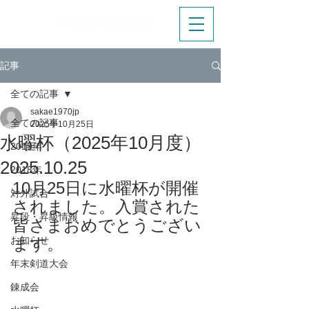
記事
全ての記事
sakae1970jp
全ての記事
2025年10月25日
水曜杯（2025年10月度）
2019年
2025.10.25
2018年
10月25日に水曜杯が開催
対外試合
されました。入賞された
昇段・昇級情報
皆さまおめでとうござい
お知らせ
ます。
年末剣道大会
錬成会