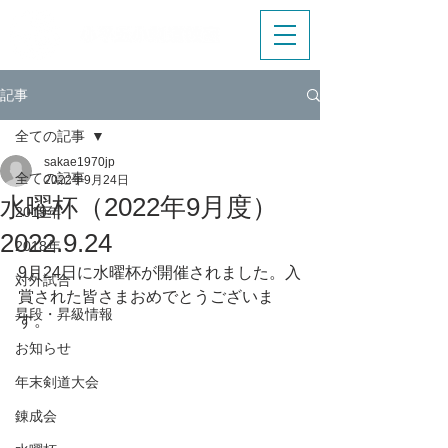
記事
全ての記事
sakae1970jp
全ての記事
2022年9月24日
水曜杯（2022年9月度）
2019年
2022.9.24
2018年
9月24日に水曜杯が開催されました。入
対外試合
賞された皆さまおめでとうございま
昇段・昇級情報
す。
お知らせ
年末剣道大会
錬成会