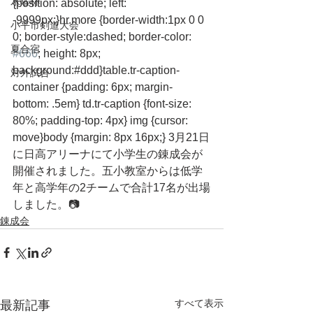
水曜杯
{position: absolute; left: 
-9999px;}hr.more {border-width:1px 0 0 
小平市剣道大会
0; border-style:dashed; border-color: 
夏合宿
#666
; height: 8px; 
background:#ddd}table.tr-caption-
対外試合
container {padding: 6px; margin-
bottom: .5em} td.tr-caption {font-size: 
80%; padding-top: 4px} img {cursor: 
move}body {margin: 8px 16px;} 3月21日
に日高アリーナにて小学生の錬成会が
開催されました。五小教室からは低学
年と高学年の2チームで合計17名が出場
しました。📷
錬成会
すべて表示
最新記事