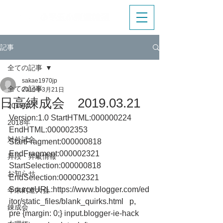
記事
全ての記事
sakae1970jp
全ての記事
2019年3月21日
日高練成会 2019.03.21
2019年
Version:1.0 StartHTML:000000224 
2018年
EndHTML:000002353 
対外試合
StartFragment:000000818 
EndFragment:000002321 
昇段・昇級情報
StartSelection:000000818 
お知らせ
EndSelection:000002321 
SourceURL:https://www.blogger.com/ed
年末剣道大会
itor/static_files/blank_quirks.html   p, 
錬成会
pre {margin: 0;} input.blogger-ie-hack 