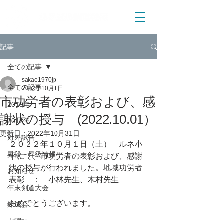
記事
全ての記事
sakae1970jp
全ての記事
2022年10月1日
市功労者の表彰および、感
2019年
謝状の授与 (2022.10.01）
2018年
更新日：
2022年10月31日
対外試合
２０２２年１０月１日（土）　ルネ小
昇段・昇級情報
平にて、市功労者の表彰および、感謝
状の授与が行われました。地域功労者
お知らせ
表彰　：　小林先生、木村先生
年末剣道大会
おめでとうございます。
錬成会