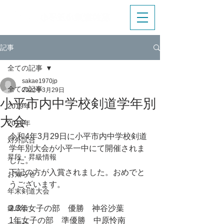
記事
全ての記事
sakae1970jp
全ての記事
2022年3月29日
小平市内中学校剣道学年別
2019年
大会
2018年
令和4年3月29日に小平市内中学校剣道
対外試合
学年別大会が小平一中にて開催されま
昇段・昇級情報
した。
下記の方が入賞されました。おめでと
お知らせ
うございます。
年末剣道大会
錬成会
2.3年女子の部　優勝　神谷沙葉
1年女子の部　準優勝　中原怜南