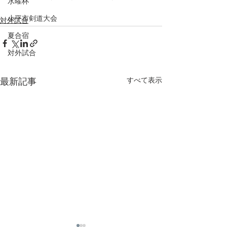
水曜杯
小平市剣道大会
対外試合
夏合宿
対外試合
すべて表示
最新記事