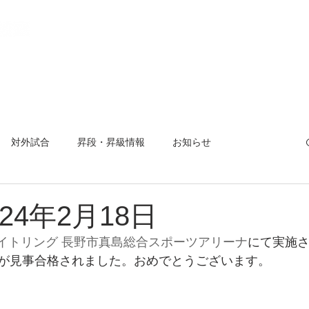
教室とは
稽古場所と日程
入会方法
活動報告
【 会
対外試合
昇段・昇級情報
お知らせ
曜杯
小平市剣道大会
夏合宿
対外試合
24年2月18日
イトリング 長野市真島総合スポーツアリーナ
にて実施
が見事合格されました。おめでとうございます。