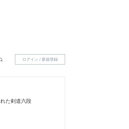
員向け 】
指導員一覧
プライベートポリシー
ログイン / 新規登録
された剣道六段