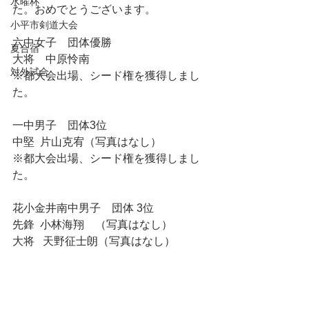
水曜杯
た。おめでとうございます。
小平市剣道大会
六中女子　団体優勝
夏合宿
大将　中原怜南
対外試合
※都大会出場、シード権を獲得しまし
た。
一中男子　団体3位
中堅  片山克宥（写真はなし）
※都大会出場、シード権を獲得しまし
た。
花小金井南中男子　団体 3位
先鋒  小林海翔　（写真はなし）
大将   天野征士朗（写真はなし）