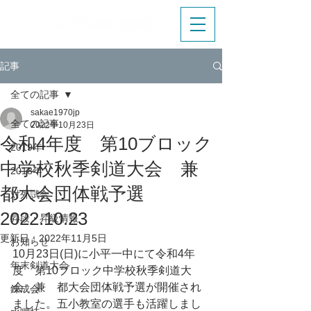
記事
全ての記事
sakae1970jp
全ての記事
2022年10月23日
令和4年度 第10ブロック
2019年
中学校秋季剣道大会 兼
2018年
都大会団体戦予選
対外試合
2022.10.23
昇段・昇級情報
更新日：
2022年11月5日
お知らせ
10月23日(日)に小平一中にて令和4年
年末剣道大会
度　第10ブロック中学校秋季剣道大
会　兼　都大会団体戦予選が開催され
錬成会
ました。五小教室の選手も活躍しまし