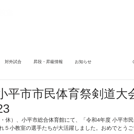
教室とは
稽古場所と日程
入会方法
活動報告
【 会
対外試合
昇段・昇級情報
お知らせ
曜杯
小平市剣道大会
夏合宿
対外試合
 小平市市民体育祭剣道
23
金・休）、小平市総合体育館にて、「令和4年度 小平市民体育
れ５小教室の選手たちが大活躍しました。おめでとうご