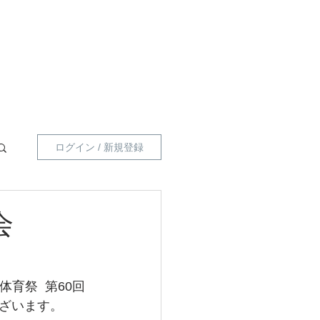
員向け 】
指導員一覧
プライベートポリシー
ログイン / 新規登録
大会
祭  第60回 
ざいます。