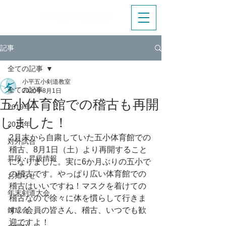
記事
全ての記事
小平五小剣道教室
全ての記事
2020年8月1日
五小体育館での稽古も再開
2019年
しました！
2018年
2月末から自粛していた五小体育館での
対外試合
稽古、8月1日（土）より再開すること
昇段・昇級情報
になりました。実に6か月ぶりの五小で
の稽古です。やっぱり広い体育館での
お知らせ
稽古はいいですね！マスクを着けての
年末剣道大会
稽古なので徐々に体を慣らして行きま
錬成会
す。会員の皆さん、稽古、いつでも歓
迎ですよ！