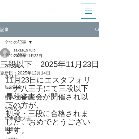
記事
全ての記事
sakae1970jp
全ての記事
2025年11月23日
三段以下 2025年11月23日
2019年
更新日：
2025年12月14日
2018年
11月23日にエスタフォリ
ーナ八王子にて三段以下
対外試合
昇段審査会が開催され以
昇段・昇級情報
下の方が、
お知らせ
初段・三段に合格されま
年末剣道大会
した。おめでとうござい
ます。
錬成会