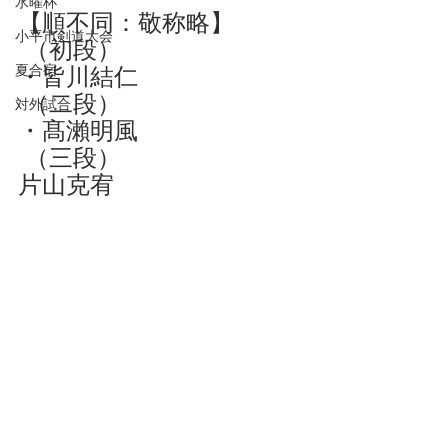
水曜杯
【順不同：敬称略】
小平市剣道大会
 （初段）
夏合宿
・皆川結仁
 （二段）
対外試合
・髙瀨明風
 （三段）
片山克宥